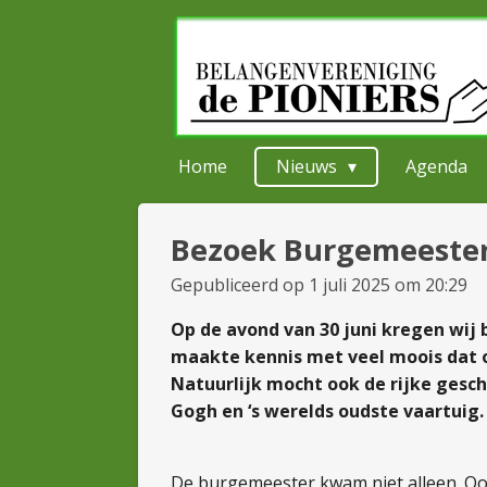
Ga
direct
naar
de
hoofdinhoud
Home
Nieuws
Agenda
Bezoek Burgemeeste
Gepubliceerd op 1 juli 2025 om 20:29
Op de avond van 30 juni kregen wi
maakte kennis met veel moois dat o
Natuurlijk mocht ook de rijke gesc
Gogh en ‘s werelds oudste
vaartuig.
De burgemeester kwam niet alleen. O