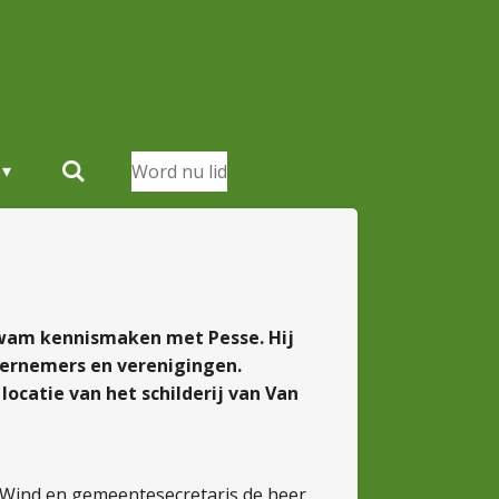
Word nu lid
kwam kennismaken met Pesse. Hij
dernemers en verenigingen.
ocatie van het schilderij van Van
Wind en gemeentesecretaris de heer