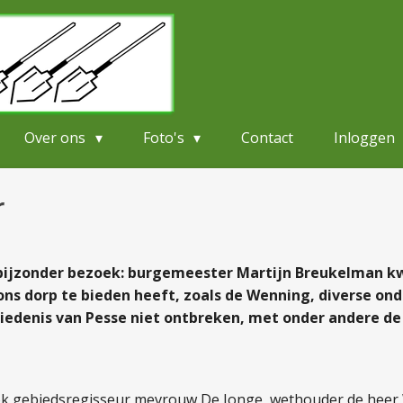
Over ons
Foto's
Contact
Inloggen
r
j bijzonder bezoek: burgemeester Martijn Breukelman 
ns dorp te bieden heeft, zoals de Wenning, diverse on
hiedenis van Pesse
niet ontbreken, met onder andere de l
ok gebiedsregisseur mevrouw De Jonge, wethouder de heer 