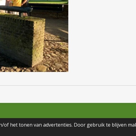
/of het tonen van advertenties. Door gebruik te blijven ma