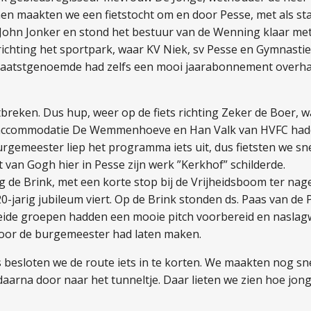
en maakten we een fietstocht om en door Pesse, met als s
ohn Jonker en stond het bestuur van de Wenning klaar met d
 richting het sportpark, waar KV Niek, sv Pesse en Gymnasti
e laatstgenoemde had zelfs een mooi jaarabonnement overh
eken. Dus hup, weer op de fiets richting Zeker de Boer, w
saccommodatie De Wemmenhoeve en Han Valk van HVFC hadde
rgemeester liep het programma iets uit, dus fietsten we sn
t van Gogh hier in Pesse zijn werk ”Kerkhof” schilderde.
 de Brink, met een korte stop bij de Vrijheidsboom ter nage
r 20-jarig jubileum viert. Op de Brink stonden ds. Paas van 
ide groepen hadden een mooie pitch voorbereid en naslagw
voor de burgemeester had laten maken.
s besloten we de route iets in te korten. We maakten nog sne
 daarna door naar het tunneltje. Daar lieten we zien hoe jo