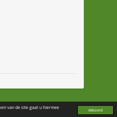
ken van de site gaat u hiermee
Powered by
JouwWeb
Akkoord