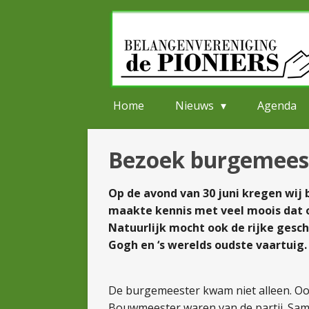
Ga
direct
naar
de
hoofdinhoud
Home
Nieuws
Agenda
Bezoek burgemees
Op de avond van 30 juni kregen wi
maakte kennis met veel moois dat o
Natuurlijk mocht ook de rijke gesc
Gogh en ‘s werelds oudste
vaartuig.
De burgemeester kwam niet alleen. O
Bouwmeester waren van de partij. Sam