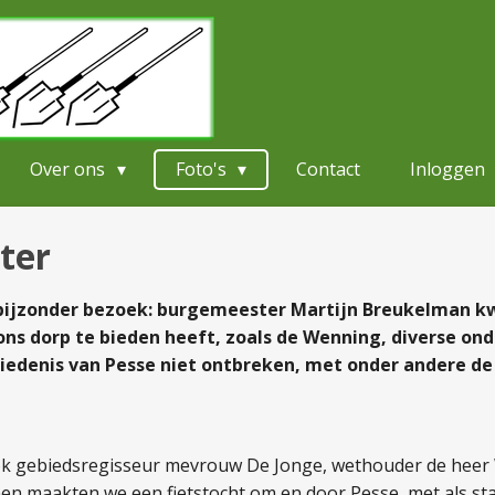
Over ons
Foto's
Contact
Inloggen
ter
j bijzonder bezoek: burgemeester Martijn Breukelman 
ns dorp te bieden heeft, zoals de Wenning, diverse on
hiedenis van Pesse
niet ontbreken, met onder andere de l
ok gebiedsregisseur mevrouw De Jonge, wethouder de heer 
en maakten we een fietstocht om en door Pesse, met als s