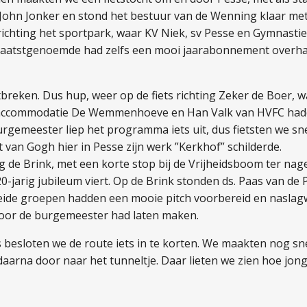
ohn Jonker en stond het bestuur van de Wenning klaar met d
 richting het sportpark, waar KV Niek, sv Pesse en Gymnasti
e laatstgenoemde had zelfs een mooi jaarabonnement overh
eken. Dus hup, weer op de fiets richting Zeker de Boer, w
saccommodatie De Wemmenhoeve en Han Valk van HVFC hadde
rgemeester liep het programma iets uit, dus fietsten we sn
t van Gogh hier in Pesse zijn werk ”Kerkhof” schilderde.
 de Brink, met een korte stop bij de Vrijheidsboom ter nage
r 20-jarig jubileum viert. Op de Brink stonden ds. Paas van 
ide groepen hadden een mooie pitch voorbereid en naslagw
voor de burgemeester had laten maken.
s besloten we de route iets in te korten. We maakten nog sne
 daarna door naar het tunneltje. Daar lieten we zien hoe jo