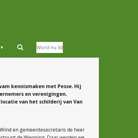
Word nu lid
kwam kennismaken met Pesse. Hij
dernemers en verenigingen.
ocatie van het schilderij van Van
Wind en gemeentesecretaris de heer
tartpunt de Wenning. Daar werden we