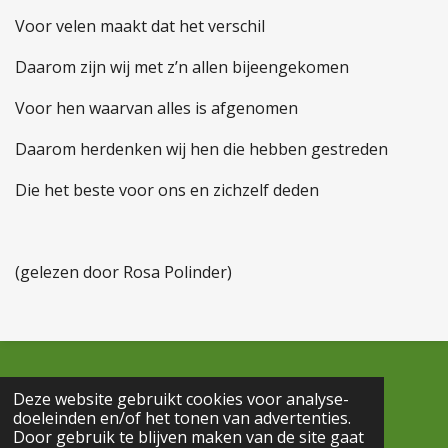
Voor velen maakt dat het verschil
Daarom zijn wij met z’n allen bijeengekomen
Voor hen waarvan alles is afgenomen
Daarom herdenken wij hen die hebben gestreden
Die het beste voor ons en zichzelf deden
(gelezen door Rosa
Polinder
)
Deze website gebruikt cookies voor analyse-
© 2026 de Pioniers
doeleinden en/of het tonen van advertenties.
Powered by
JouwWeb
Door gebruik te blijven maken van de site gaat